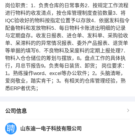
岗位职责：1．负责仓库的日常事务2．按规定工作流程
进行物料的收发清点，按仓库管理制度查验数量3．将
IQC验收好的物料按指定位置予以存放4．依据发料指令
配备物料和发放物料5．每日物料卡账进出明细的记录
与定期盘存。收发日报表、进仓单、发料单、采购验收
单、呆滞料的的异常情况报表、委外产品报表、退货单
等单据的填写6．不良物料及呆废料的定期上报处理7．
物料入仓仓储位的筹划与摆放，8。盘点工作的具体执
行，月总节报告9。负责每日装货、卸货； 岗位要求：
1。熟练操作word、excel等办公软件；2。头脑清晰，
爱岗敬业，踏实肯干；3。有相关的仓库管理经验，熟
悉ERP者优先；
公司信息
山东迪一电子科技有限公司