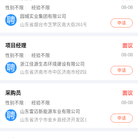
08-08
出纳
保险
性别不限
经验不限
园城实业集团有限公司
编辑
法律
申请
山东省烟台市芝罘区南大街261号
保洁
贸易采购
项目经理
面议
跟单
理财顾问
08-08
性别不限
经验不限
浙江佳源生态环境建设有限公司
其他职位
申请
山东省济南市市中区济南市经四路288号恒昌大厦1210室
采购员
面议
08-08
性别不限
经验不限
山东雷迈新能源车业有限公司
申请
山东省济宁市金乡县经济开发区金岭路北侧金泽路东侧