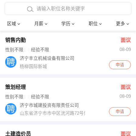
4000-5000元
本科
行政后勤
建筑装潢
确定
区域
月薪
学历
职位
更多
5000-8000元
硕士
销售岗位
教师
销售内勤
面议
8000-12000元
博士
文员
护士
08-09
性别不限
经验不限
12000-20000元
财务会计
传单派发
济宁丰立机械设备有限公司
申请
杨柳国际新城
其他
超市零售
促销导购
网络IT
保健按摩
策划经理
面议
08-09
性别不限
经验不限
快递员
前台接待
济宁市城建投资有限责任公司
申请
山东省济宁市市中区洸河路72号如意科技大厦12楼
收银员
技术员/工程师
水电/机修
部门经理
土建造价员
面议