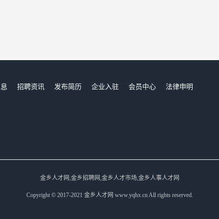
信息
招聘资讯
发布简历
企业入驻
会员中心
法律申明
们
金乡人才网,金乡招聘网,金乡人才市场,金乡人事人才网
Copyright © 2017-2021 金乡人才网 www.yqhx.cn All rights reserved.