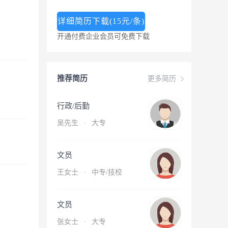
详细简历下载(15元/条)
开通付费企业会员可免费下载
推荐简历
更多简历
行政/后勤
吴先生
·
大专
文员
王女士
·
中专/技校
文员
张女士
·
大专