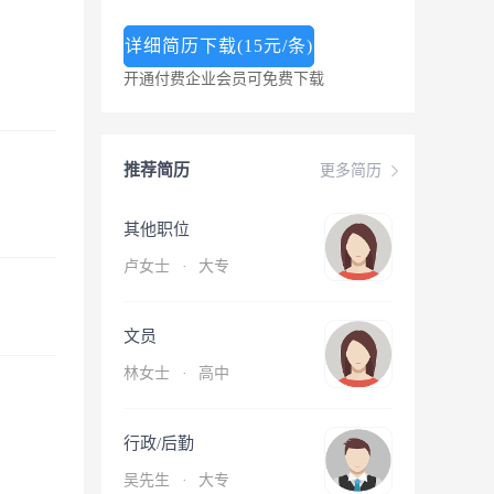
详细简历下载(15元/条)
开通付费企业会员可免费下载
推荐简历
更多简历
其他职位
卢女士
·
大专
文员
林女士
·
高中
行政/后勤
吴先生
·
大专