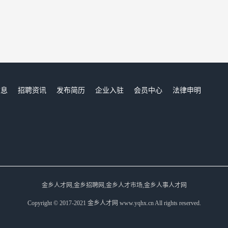
信息
招聘资讯
发布简历
企业入驻
会员中心
法律申明
们
金乡人才网,金乡招聘网,金乡人才市场,金乡人事人才网
Copyright © 2017-2021 金乡人才网 www.yqhx.cn All rights reserved.