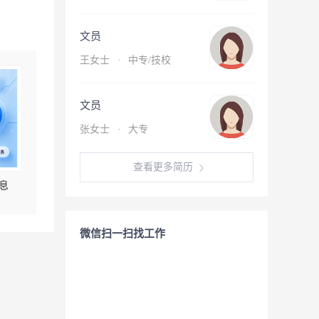
文员
王女士
·
中专/技校
文员
张女士
·
大专
查看更多简历
息
微信扫一扫找工作